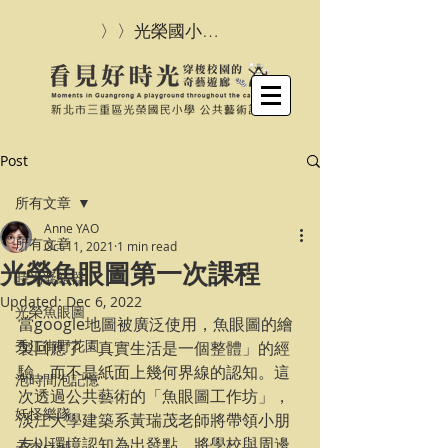
〉〉光榮國小首頁
Post
所有文章
Anne YAO
所有文章
Oct 11, 2021
1 min read
光榮魚眼圖第一次課程
時光凝結器
Updated:
Dec 6, 2022
光榮魚眼圖
當google地圖被廣泛使用，魚眼圖的繪
秀江街野花園
製回應了「真實生活是一個整體」的經
驗，而不是紙面上幾何界線的認知。這
泡時間泡記憶
次透過公共藝術的「魚眼圖工作坊」，
妖怪樂隊
淡江大學建築系黃瑞茂老師將帶領小朋
友以環境認知為出發點，將學校與周邊
天空之城